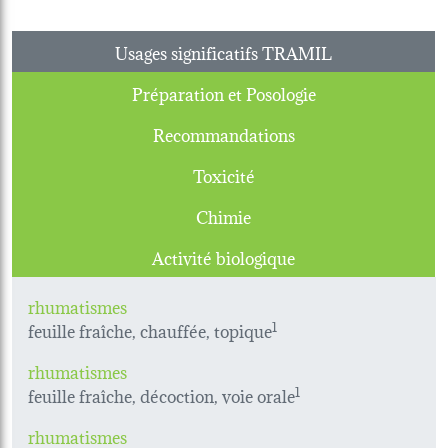
Usages significatifs TRAMIL
Préparation et Posologie
Recommandations
Toxicité
Chimie
Activité biologique
rhumatismes
feuille fraîche, chauffée, topique
1
rhumatismes
feuille fraîche, décoction, voie orale
1
rhumatismes