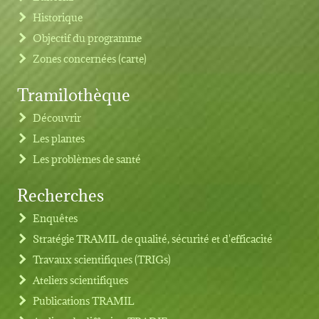
Historique
Objectif du programme
Zones concernées (carte)
Tramilothèque
Découvrir
Les plantes
Les problèmes de santé
Recherches
Footer menu
Enquêtes
Stratégie TRAMIL de qualité, sécurité et d'efficacité
Travaux scientifiques (TRIGs)
Ateliers scientifiques
Publications TRAMIL