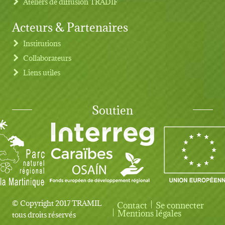
Ateliers de diffusion TRADIF
Acteurs & Partenaires
Institutions
Collaborateurs
Liens utiles
Soutien
© Copyright 2017 TRAMIL
Contact
Se connecter
User account menu
Mentions légales
tous droits réservés