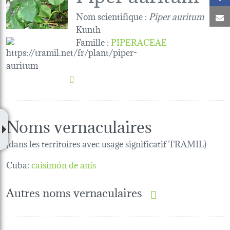
Nom scientifique :
Piper auritum
C
Kunth
Famille
:
PIPERACEAE
Noms vernaculaires
(dans les territoires avec usage significatif TRAMIL)
Cuba:
caisimón de anís
Autres noms vernaculaires