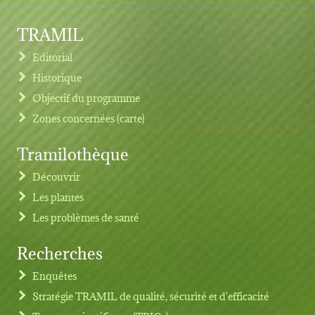
TRAMIL
Editorial
Historique
Objectif du programme
Zones concernées (carte)
Tramilothèque
Découvrir
Les plantes
Les problèmes de santé
Recherches
Footer menu
Enquêtes
Stratégie TRAMIL de qualité, sécurité et d'efficacité