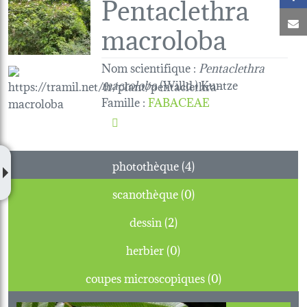
Pentaclethra
C
macroloba
Nom scientifique :
Pentaclethra
macroloba
(Willd.) Kuntze
Famille
:
FABACEAE
photothèque (4)
scanothèque (0)
dessin (2)
herbier (0)
coupes microscopiques (0)