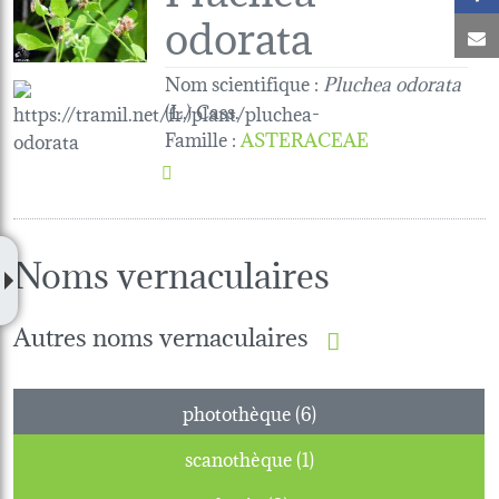
odorata
C
Nom scientifique :
Pluchea odorata
(L.) Cass.
Famille
:
ASTERACEAE
Noms vernaculaires
Autres noms vernaculaires
photothèque (6)
scanothèque (1)