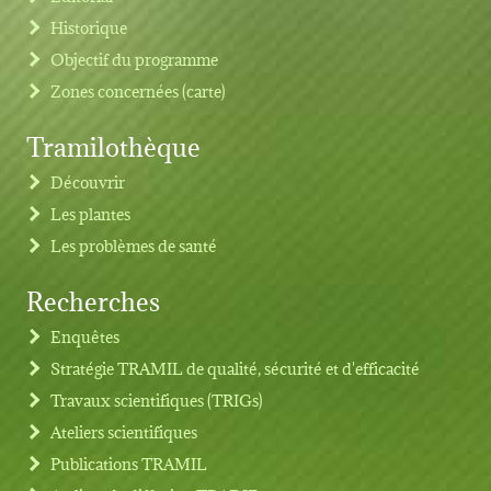
Historique
Objectif du programme
Zones concernées (carte)
Tramilothèque
Découvrir
Les plantes
Les problèmes de santé
Recherches
Footer menu
Enquêtes
Stratégie TRAMIL de qualité, sécurité et d'efficacité
Travaux scientifiques (TRIGs)
Ateliers scientifiques
Publications TRAMIL