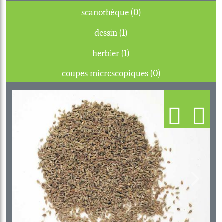
scanothèque (0)
dessin (1)
herbier (1)
coupes microscopiques (0)
Previous
Next