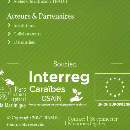
Ateliers de diffusion TRADIF
Acteurs & Partenaires
Institutions
Collaborateurs
Liens utiles
Soutien
© Copyright 2017 TRAMIL
Contact
Se connecter
User account menu
Mentions légales
tous droits réservés