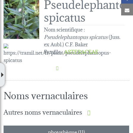
Pseudelephantop
C
spicatus
Nom scientifique :
Pseudelephantopus spicatus
(Juss.
ex Aubl.) C.F. Baker
Famille
:
ASTERACEAE
Noms vernaculaires
Autres noms vernaculaires
photothèque (11)