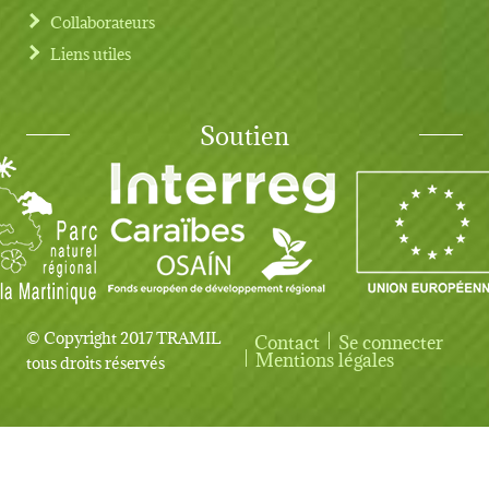
Collaborateurs
Liens utiles
Soutien
© Copyright 2017 TRAMIL
Contact
Se connecter
User account menu
Mentions légales
tous droits réservés